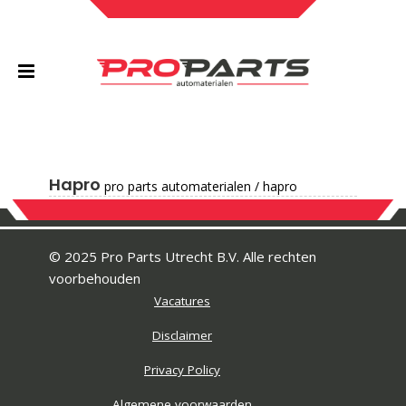
Hapro
pro parts automaterialen
/
hapro
© 2025 Pro Parts Utrecht B.V. Alle rechten
voorbehouden
Vacatures
Disclaimer
Privacy Policy
Algemene voorwaarden