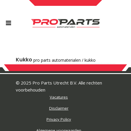
Kukko
pro parts automaterialen
/
kukko
© 2025 Pro Parts Utrecht B.V. Alle rechten
voorbehouden
Vacatures
Disclaimer
Privacy Policy
Algemene voorwaarden