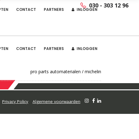
030 - 303 12 96
PTEN
CONTACT
PARTNERS
INLOGGEN
PTEN
CONTACT
PARTNERS
INLOGGEN
pro parts automaterialen
/
michelin
Privacy Policy
Algemene voorwaarden