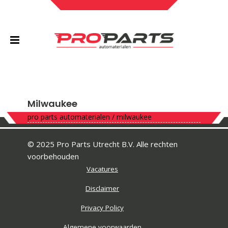
Milwaukee
pro parts automaterialen
/
milwaukee
© 2025 Pro Parts Utrecht B.V. Alle rechten
voorbehouden
Vacatures
Disclaimer
Privacy Policy
Algemene voorwaarden