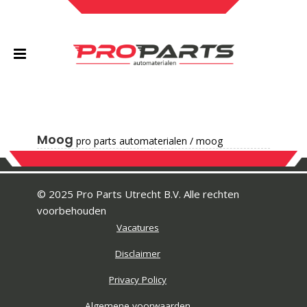
Moog
pro parts automaterialen
/
moog
© 2025 Pro Parts Utrecht B.V. Alle rechten
voorbehouden
Vacatures
Disclaimer
Privacy Policy
Algemene voorwaarden